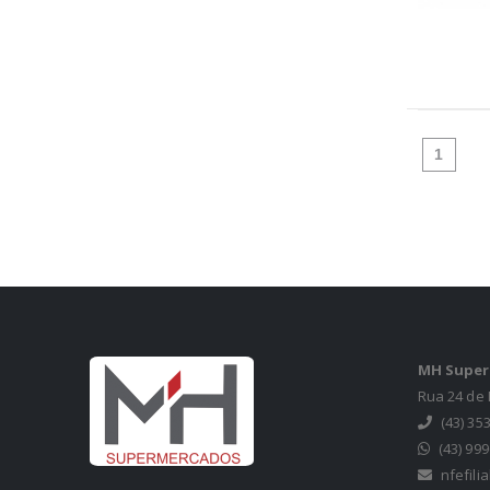
(atual
1
MH Superm
Rua 24 de 
(43) 35
(43) 99
nfefil