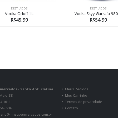
DESTILADOS
DESTILADOS
Vodka Orloff 1L
Vodka Skyy Garrafa 98
R$45,99
R$54,99
)
ercados - Santo Ant. Platina
Meus Pedidos
Maio, 38
Meu Carrinho
34-1611
Termos de privacidade
964-0936
Contato
ialsnp@mhsupermercados.com.br