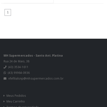
(atual)
1
MH Supermercados - Santo Ant. Platina
Rua 24 de Maio, 38
(43) 3534-1611
(43) 99964-0936
nfefilialsnp@mhsupermercados.com.br
Meus Pedidos
Meu Carrinho