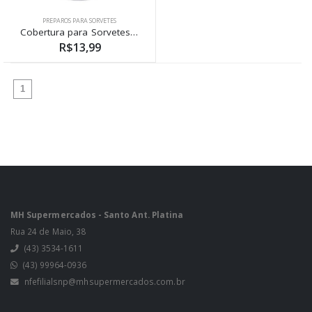
PREPAROS PARA SORVETES
Cobertura para Sorvetes de chocolate Selecta 300g
R$13,99
(atual)
1
MH Supermercados - Santo Ant. Platina
Rua 24 de Maio, 38
(43) 3534-1611
(43) 99964-0936
nfefilialsnp@mhsupermercados.com.br