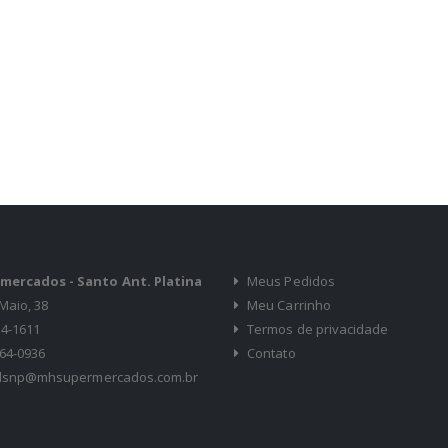
ercados - Santo Ant. Platina
Meus Pedidos
Maio, 38
Meu Carrinho
34-1611
Termos de privacidade
964-0936
Contato
ialsnp@mhsupermercados.com.br