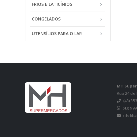
FRIOS E LATICÍNIOS
CONGELADOS
UTENSÍLIOS PARA O LAR
MH Superm
Rua 24 de 
(43) 35
(43) 99
nfefil