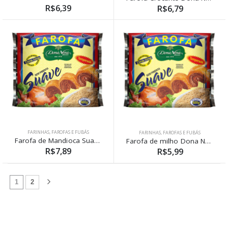
R$6,39
R$6,79
FARINHAS, FAROFAS E FUBÁS
FARINHAS, FAROFAS E FUBÁS
Farofa de Mandioca Suave Dona Nena 400g
Farofa de milho Dona Nena 400g
R$7,89
R$5,99
(atual)
1
2