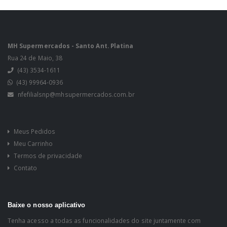
MH Supermercados - Santo Ant. Platina
Rua 24 de Maio, 38
(43) 3534-1611
(43) 99964-0936
nfefilialsnp@mhsupermercados.com.br
Meus Pedidos
Meu Carrinho
Termos de privacidade
Contato
Baixe o nosso aplicativo
Tenha acesso a todas as funcionalidades do site juntamente com