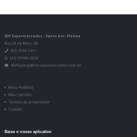
MH Supermercados - Santo Ant. Platina
Rua 24 de Maio, 38
(43) 3534-1611
(43) 99964-0936
nfefilialsnp@mhsupermercados.com.br
Meus Pedidos
Meu Carrinho
Termos de privacidade
Contato
Baixe o nosso aplicativo