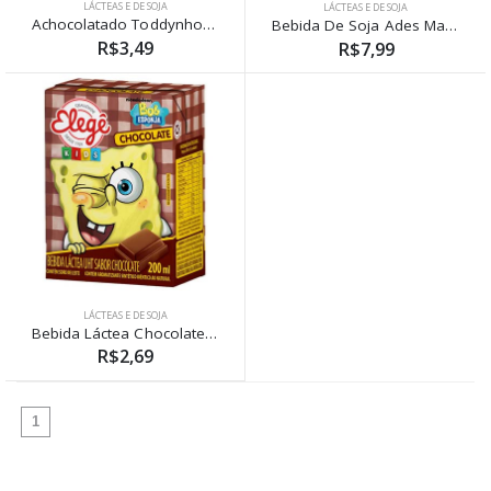
LÁCTEAS E DE SOJA
LÁCTEAS E DE SOJA
Achocolatado Toddynho 200ml
Bebida De Soja Ades Maçã 1L
R$3,49
R$7,99
LÁCTEAS E DE SOJA
Bebida Láctea Chocolate Elegê 200ml
R$2,69
(atual)
1