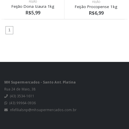
FEIJÃO
FEIJÃO
Feijão Dona Izaura 1kg
Feijão Procopense 1kg
R$5,99
R$6,99
(atual)
1
MH Supermercados - Santo Ant. Platina
Rua 24 de Maio, 38
(43) 3534-1611
(43) 99964-0936
nfefilialsnp@mhsupermercados.com.br